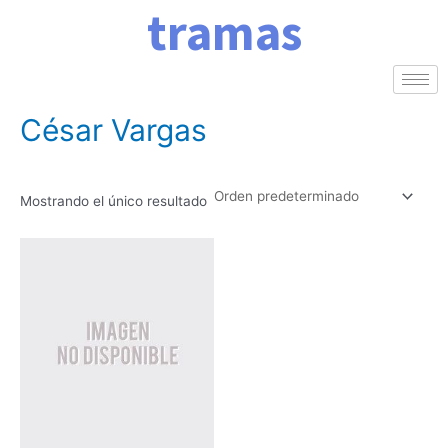
tramas
Ir
al
contenido
Inicio
/ Autores del producto / César Vargas
César Vargas
Mostrando el único resultado