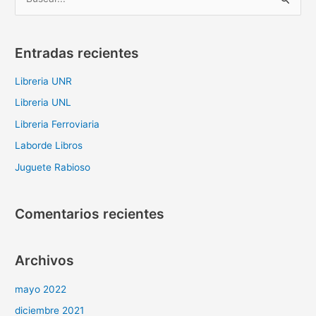
B
u
s
Entradas recientes
c
a
Libreria UNR
r
Libreria UNL
p
Libreria Ferroviaria
o
Laborde Libros
r
Juguete Rabioso
:
Comentarios recientes
Archivos
mayo 2022
diciembre 2021