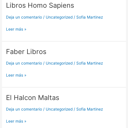
Libros Homo Sapiens
Libros
Homo
Sapiens
Deja un comentario
/
Uncategorized
/
Sofia Martinez
Leer más »
Faber Libros
Faber
Libros
Deja un comentario
/
Uncategorized
/
Sofia Martinez
Leer más »
El Halcon Maltas
El
Halcon
Maltas
Deja un comentario
/
Uncategorized
/
Sofia Martinez
Leer más »