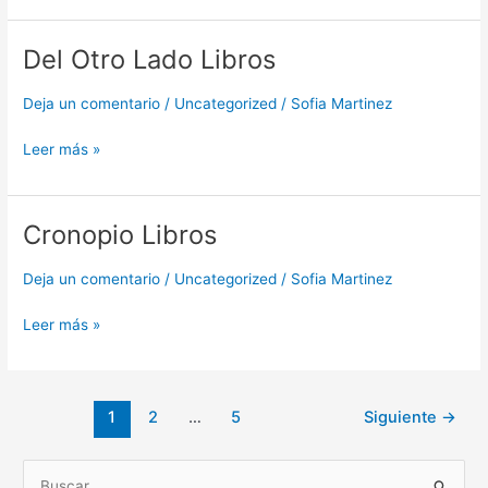
Del Otro Lado Libros
Del
Otro
Lado
Deja un comentario
/
Uncategorized
/
Sofia Martinez
Libros
Leer más »
Cronopio Libros
Cronopio
Libros
Deja un comentario
/
Uncategorized
/
Sofia Martinez
Leer más »
1
2
…
5
Siguiente
→