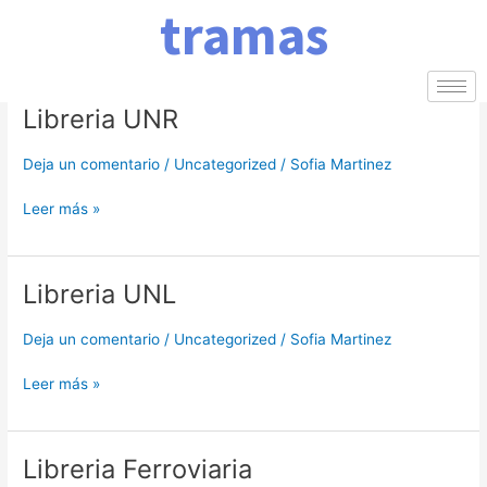
tramas
Ir
Paginación
al
de
contenido
entradas
Libreria UNR
Libreria
UNR
Deja un comentario
/
Uncategorized
/
Sofia Martinez
Leer más »
Libreria UNL
Libreria
UNL
Deja un comentario
/
Uncategorized
/
Sofia Martinez
Leer más »
Libreria Ferroviaria
Libreria