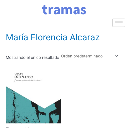
tramas
Ir
al
contenido
Inicio
/ Autores del producto / María Florencia Alcaraz
María Florencia Alcaraz
Mostrando el único resultado