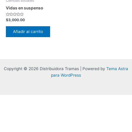
Ciencias sociales
Vidas en suspenso
Valorado
$
3,000.00
con
0
de
Añadir al carrito
5
Copyright © 2026 Distribuidora Tramas | Powered by
Tema Astra
para WordPress