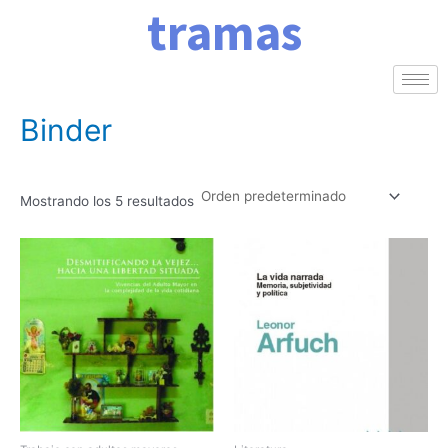
tramas
Ir
al
contenido
Inicio
/ Encuadernacion del producto / Binder
Binder
Mostrando los 5 resultados