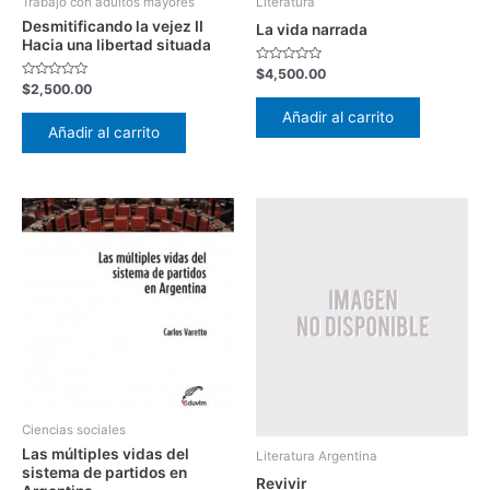
Trabajo con adultos mayores
Literatura
Desmitificando la vejez II
La vida narrada
Hacia una libertad situada
Valorado
$
4,500.00
con
Valorado
$
2,500.00
0
con
de
0
Añadir al carrito
5
de
Añadir al carrito
5
Ciencias sociales
Las múltiples vidas del
Literatura Argentina
sistema de partidos en
Revivir