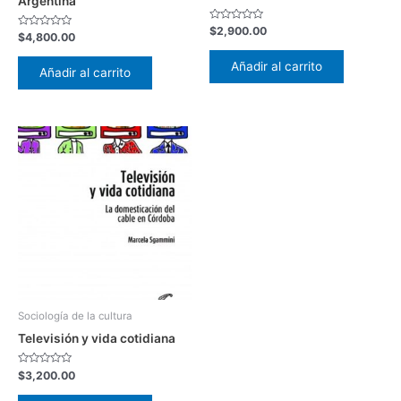
Argentina
Valorado
$
2,900.00
Valorado
$
4,800.00
con
con
0
0
de
Añadir al carrito
de
5
Añadir al carrito
5
Sociología de la cultura
Televisión y vida cotidiana
Valorado
$
3,200.00
con
0