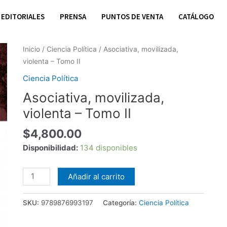
EDITORIALES
PRENSA
PUNTOS DE VENTA
CATÁLOGO
Asociativa,
Inicio
/
Ciencia Política
/ Asociativa, movilizada,
movilizada,
violenta – Tomo II
violenta
Ciencia Política
-
Asociativa, movilizada,
Tomo
II
violenta – Tomo II
cantidad
$
4,800.00
Disponibilidad:
134 disponibles
Añadir al carrito
SKU:
9789876993197
Categoría:
Ciencia Política